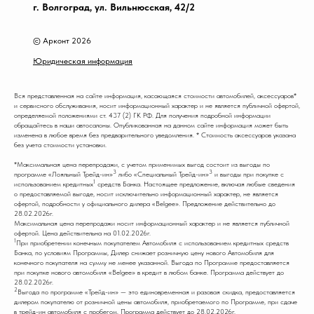
г. Волгоград, ул. Вильнюсская, 42/2
© Арконт 2026
Юридическая информация
Вся представленная на сайте информация, касающаяся стоимости автомобилей, аксессуаров*
и сервисного обслуживания, носит информационный характер и не является публичной офертой,
определяемой положениями ст. 437 (2) ГК РФ. Для получения подробной информации
обращайтесь в наши автосалоны. Опубликованная на данном сайте информация может быть
изменена в любое время без предварительного уведомления. * Стоимость аксессуаров указана
без учета стоимости установки.
*Максимальная цена перепродажи, с учетом применимых выгод состоит из выгоды по
3
3
программе «Лояльный Трейд-ин»
либо «Специальный Трейд-ин»
и выгоды при покупке с
1
использованием кредитных
средств Банка. Настоящее предложение, включая любые сведения
о предоставляемой выгоде, носит исключительно информационный характер, не является
офертой, подробности у официального дилера «Belgee». Предложение действительно до
28.02.2026г.
Максимальная цена перепродажи носит информационный характер и не является публичной
офертой. Цена действительна на 01.02.2026г.
1
При приобретении конечным покупателем Автомобиля с использованием кредитных средств
Банка, по условиям Программы, Дилер снижает розничную цену нового Автомобиля для
конечного покупателя на сумму не менее указанной. Выгода по Программе предоставляется
при покупке нового автомобиля «Belgee» в кредит в любом банке. Программа действует до
28.02.2026г.
2
Выгода по программе «Трейд-ин» — это единовременная и разовая скидка, предоставляется
дилером покупателю от розничной цены автомобиля, приобретаемого по Программе, при сдаче
в трейд-ин автомобиля с пробегом. Программа действует до 28.02.2026г.