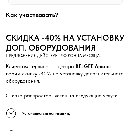
Как участвовать?
БЕСПЛАТНАЯ КОНСУЛЬТАЦИЯ МАСТЕРА!
ОСТАВЬТЕ ЗАЯВКУ, ПРОКОНСУЛЬТИРУЕМ
СКИДКА -40% НА УСТАНОВКУ
ПО ЛЮБОМУ ВОПРОСУ.
ДОП. ОБОРУДОВАНИЯ
ПРЕДЛОЖЕНИЕ ДЕЙСТВУЕТ ДО КОНЦА МЕСЯЦА.
Клиентам сервисного центра
BELGEE Арконт
дарим скидку -40% на установку дополнительного
оборудования.
* Нажимая на кнопку, Вы даете
согласие на обработку своих
персональных данных
Скидка распространяется на следующие услуги:
Установка сигнализации;