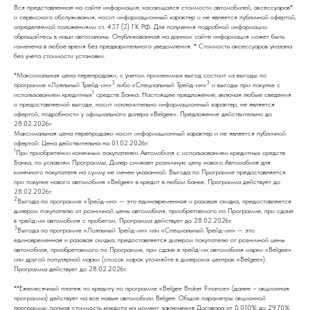
Вся представленная на сайте информация, касающаяся стоимости автомобилей, аксессуаров*
и сервисного обслуживания, носит информационный характер и не является публичной офертой,
определяемой положениями ст. 437 (2) ГК РФ. Для получения подробной информации
обращайтесь в наши автосалоны. Опубликованная на данном сайте информация может быть
изменена в любое время без предварительного уведомления. * Стоимость аксессуаров указана
без учета стоимости установки.
*Максимальная цена перепродажи, с учетом применимых выгод состоит из выгоды по
3
3
программе «Лояльный Трейд-ин»
либо «Специальный Трейд-ин»
и выгоды при покупке с
1
использованием кредитных
средств Банка. Настоящее предложение, включая любые сведения
о предоставляемой выгоде, носит исключительно информационный характер, не является
офертой, подробности у официального дилера «Belgee». Предложение действительно до
28.02.2026г.
Максимальная цена перепродажи носит информационный характер и не является публичной
офертой. Цена действительна на 01.02.2026г.
1
При приобретении конечным покупателем Автомобиля с использованием кредитных средств
Банка, по условиям Программы, Дилер снижает розничную цену нового Автомобиля для
конечного покупателя на сумму не менее указанной. Выгода по Программе предоставляется
при покупке нового автомобиля «Belgee» в кредит в любом банке. Программа действует до
28.02.2026г.
2
Выгода по программе «Трейд-ин» — это единовременная и разовая скидка, предоставляется
дилером покупателю от розничной цены автомобиля, приобретаемого по Программе, при сдаче
в трейд-ин автомобиля с пробегом. Программа действует до 28.02.2026г.
3
Выгода по программе «Лояльный Трейд-ин» или «Специальный Трейд-ин» — это
единовременная и разовая скидка, предоставляется дилером покупателю от розничной цены
автомобиля, приобретаемого по Программе, при сдаче в трейд-ин автомобиля марки «Belgee»
или другой популярной марки (список марок уточняйте в дилерских центрах «Belgee»).
Программа действует до 28.02.2026г.
**Ежемесячный платеж по кредиту по программе «Belgee Broker Finance» (далее – акционная
программа) действует на все новые автомобили Belgee. Общие параметры акционной
программы: полная стоимость кредита на момент заключения Договора от 0,010% до 29,70%